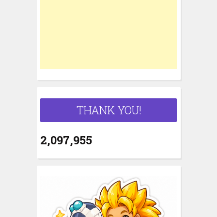
o
r
:
THANK YOU!
2,097,955