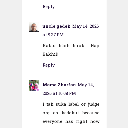
Reply
uncle gedek
May 14, 2026
at 9:37 PM
Kalau lebih teruk.... Haji
Bakhil!
Reply
Mama Zharfan
May 14,
2026 at 10:08 PM
i tak suka label or judge
org as kedekut because
everyone has right how