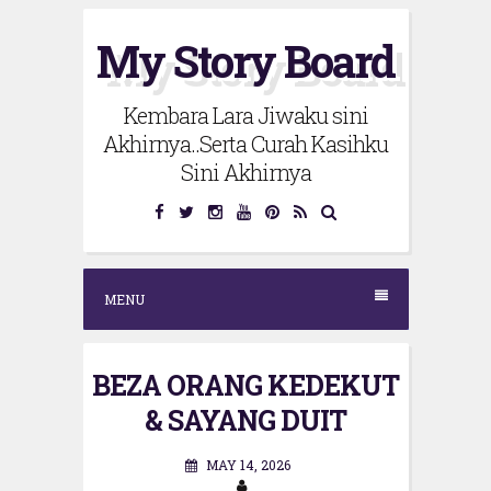
S
My Story Board
k
i
Kembara Lara Jiwaku sini
p
Akhirnya..Serta Curah Kasihku
t
Sini Akhirnya
o
c
o
n
MENU
t
e
BEZA ORANG KEDEKUT
n
& SAYANG DUIT
t
MAY 14, 2026