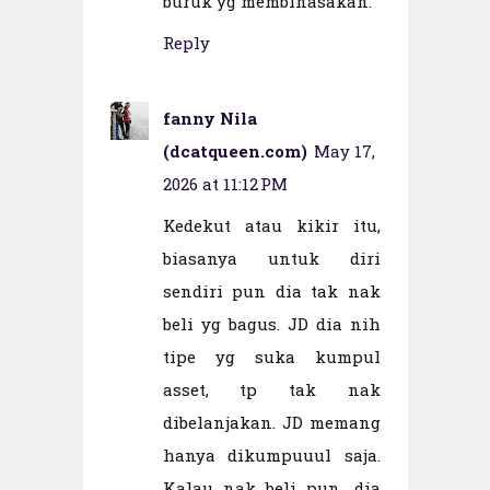
buruk yg membinasakan.
Reply
fanny Nila
(dcatqueen.com)
May 17,
2026 at 11:12 PM
Kedekut atau kikir itu,
biasanya untuk diri
sendiri pun dia tak nak
beli yg bagus. JD dia nih
tipe yg suka kumpul
asset, tp tak nak
dibelanjakan. JD memang
hanya dikumpuuul saja.
Kalau nak beli pun, dia