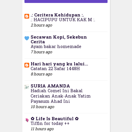
.: Ceritera Kehidupan :.
.: HACIPUPU UNTUK KAK M :.
2 hours ago
Secawan Kopi, Sekebun
Cerita
Ayam bakar homemade
7 hours ago
Hari hari yang ku lalui...
Catatan 22 Safar 1448H
8 hours ago
SURIA AMANDA
Hadiah Comel Ini Bakal
Ceriakan Anak-Anak Yatim
Payasum Ahad Ini
10 hours ago
✿ Life Is Beautiful ✿
Tiffin for today ++
11 hours ago